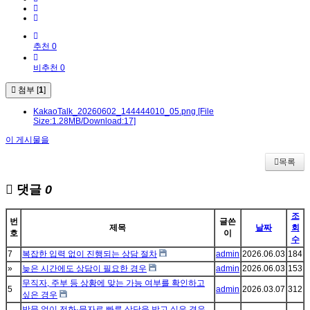
추천 0
비추천 0
첨부 [
1
]
KakaoTalk_20260602_144444010_05.png
[File
Size:1.28MB/Download:17]
이 게시물을
목록
댓글
0
조
번
글쓴
제목
날짜
회
호
이
수
7
복잡한 입력 없이 진행되는 상담 절차
admin
2026.06.03
184
»
늦은 시간에도 상담이 필요한 경우
admin
2026.06.03
153
무직자, 주부 등 상황에 맞는 가능 여부를 확인하고
5
admin
2026.03.07
312
싶은 경우
방문 없이 전화·문자로 빠른 상담을 받고 싶은 경우